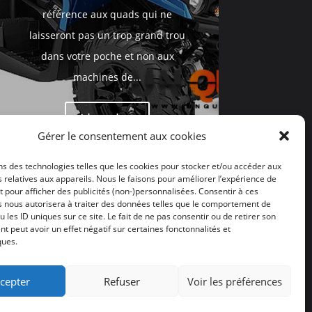
référence aux quads qui ne
laisseront pas un trop grand trou
dans votre poche et non aux
machines de...
Lire plus
Gérer le consentement aux cookies
ns des technologies telles que les cookies pour stocker et/ou accéder aux
 relatives aux appareils. Nous le faisons pour améliorer l’expérience de
t pour afficher des publicités (non-)personnalisées. Consentir à ces
s nous autorisera à traiter des données telles que le comportement de
u les ID uniques sur ce site. Le fait de ne pas consentir ou de retirer son
 peut avoir un effet négatif sur certaines fonctonnalités et
ques.
 UE
|
Plan du site
cepter
Refuser
Voir les préférences