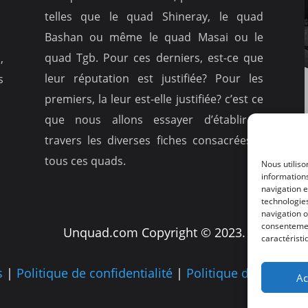
telles que le quad Shineray, le quad
Bashan ou même le quad Masai ou le
quad Tgb. Pour ces derniers, est-ce que
,
leur réputation est justifiée? Pour les
s
premiers, la leur est-elle justifiée? c’est ce
que nous allons essayer d’établir à
travers les diverses fiches consacrées à
tous ces quads.
Nous utiliso
informations
navigation e
technologie
navigation o
consentement
Unquad.com Copyright © 2023.
caractéristi
s
|
Politique de confidentialité
|
Politique de cookies
Ac